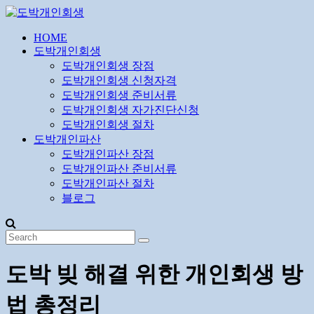
Skip
to
content
HOME
도
도박개인회생
박
도박개인회생 장점
개
도박개인회생 신청자격
인
도박개인회생 준비서류
도박개인회생 자가진단신청
회
도박개인회생 절차
생
도박개인파산
도박개인파산 장점
24
도박개인파산 준비서류
시
도박개인파산 절차
간
블로그
무
료
상
담
도박 빚 해결 위한 개인회생 방
법 총정리