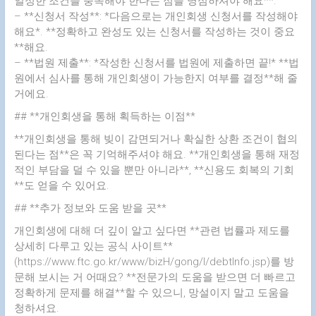
일정한 조건을 충족해야 한다는 점을 명심하셔야 해요**.
– **신청서 작성**: *다음으로는 개인회생 신청서를 작성해야
해요*. **정확하고 완성도 있는 신청서를 작성하는 것이 중요
**해요.
– **법원 제출**: *작성한 신청서를 법원에 제출하면 끝!* **법
원에서 심사를 통해 개인회생이 가능한지 여부를 결정**해 줄
거에요.
## **개인회생을 통해 획득하는 이점**
**개인회생을 통해 빚이 감면되거나 확실한 상환 조건이 협의
된다는 점**은 꼭 기억해주셔야 해요. **개인회생을 통해 재정
적인 부담을 덜 수 있을 뿐만 아니라**, **신용도 회복의 기회
**도 얻을 수 있어요.
## **추가 정보와 도움 받을 곳**
개인회생에 대해 더 깊이 알고 싶다면 **관련 법률과 제도를
상세히 다루고 있는 공식 사이트**
(https://www.ftc.go.kr/www/bizH/gong/l/debtInfo.jsp)를 방
문해 보시는 거 어때요? **전문가의 도움을 받으면 더 빠르고
정확하게 문제를 해결**할 수 있으니, 망설이지 말고 도움을
청하셔요.