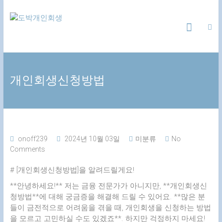
Skip
도
to
content
박
개
개인회생신청방법
인
회
생
onoff239
2024년 10월 03일
미분류
No
Comments
24
시
# [개인회생신청방법]을 알려드릴게요!
간
무
**안녕하세요!** 저는 금융 전문가가 아니지만, **개인회생신
료
청방법**에 대해 궁금증을 해결해 드릴 수 있어요. **많은 분
상
들이 금전적으로 어려움을 겪을 때, 개인회생을 신청하는 방법
담
을 모르고 고민하실 수도 있겠죠**. 하지만 걱정하지 마세요!