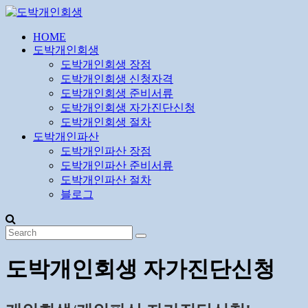
Skip
to
content
HOME
도
도박개인회생
박
도박개인회생 장점
개
도박개인회생 신청자격
인
도박개인회생 준비서류
도박개인회생 자가진단신청
회
도박개인회생 절차
생
도박개인파산
도박개인파산 장점
24
도박개인파산 준비서류
시
도박개인파산 절차
간
블로그
무
료
상
담
도박개인회생 자가진단신청